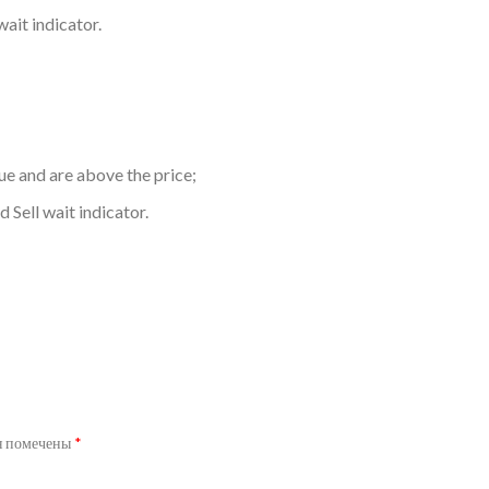
ait indicator.
ue and are above the price;
 Sell wait indicator.
я помечены
*