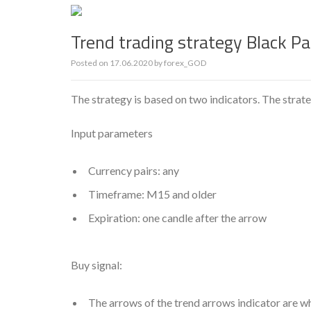
Trend trading strategy Black P
Posted on
17.06.2020
by
forex_GOD
The strategy is based on two indicators. The strategy
Input parameters
Currency pairs: any
Timeframe: M15 and older
Expiration: one candle after the arrow
Buy signal:
The arrows of the trend arrows indicator are wh